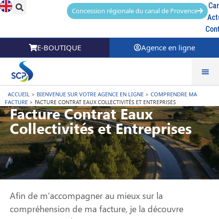
Car
Concession régionale du canal de Provence
Act
Con
E-BOUTIQUE
Agence en ligne
ACCUEIL
>
BIENVENUE SUR VOTRE AGENCE EN LIGNE
>
COMPRENDRE MA
FACTURE
>
FACTURE CONTRAT EAUX COLLECTIVITÉS ET ENTREPRISES
Facture Contrat Eaux
Collectivités et Entreprises
Afin de m’accompagner au mieux sur la
compréhension de ma facture, je la découvre