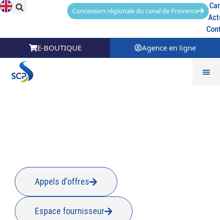
Car
Concession régionale du canal de Provence
Act
Con
E-BOUTIQUE
Agence en ligne
Type de contrat :
CDI
Appels d'offres
Espace fournisseur