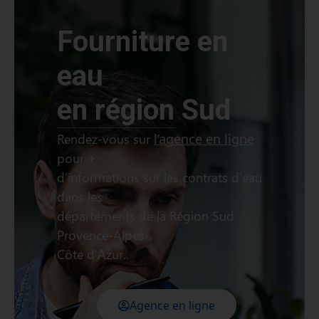
Fourniture en
eau
en région Sud
Rendez-vous sur
l’agence en ligne
pour +
d’informations sur les contrats d’eau
dans les
départements de la Région Sud
Provence-Alpes-
Côte d’Azur.
Agence en ligne