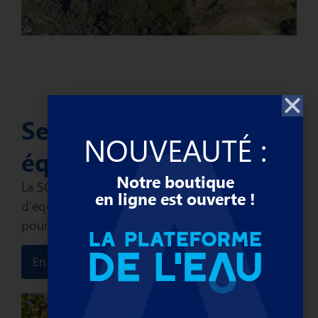
Services et
NOUVEAUTÉ :
équipements
Notre boutique
La SCP propose une large gamme de services et
en ligne est ouverte !
d’équipements en accompagnant ses clients
pour un usage raisonné de l’eau.
En savoir +