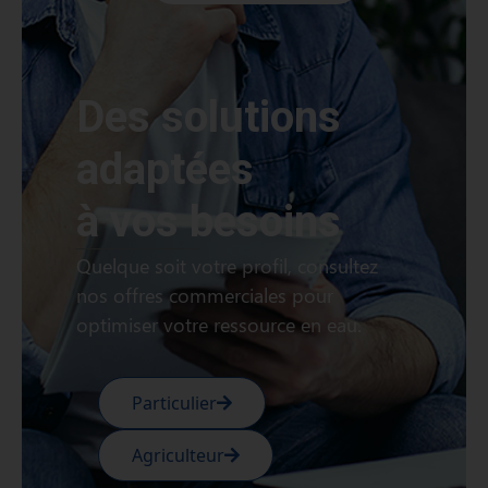
Des solutions
adaptées
à vos besoins
Quelque soit votre profil, consultez
nos offres commerciales pour
optimiser votre ressource en eau.
Particulier
Agriculteur