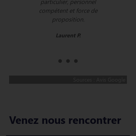
 besoin.
particulier, personnel
professio
 très
compétent et force de
bon cons
nt.
proposition.
du tem
très a
c H.
Laurent P.
C
Sources : Avis Google
Venez nous rencontrer