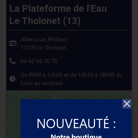
La Plateforme de l'Eau
Le Tholonet (13)
Allée Louis Philibert
13100 Le Tholonet
04 42 66 70 70
De 8h00 à 12h00 et de 13h30 à 18h00 du
lundi au vendredi.
NOUVEAUTÉ :
Cliquez pour accepter les cookies marketing
Notre boutique