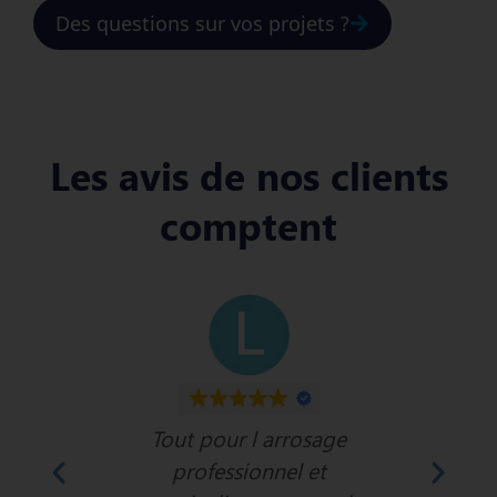
Des questions sur vos projets ?
Les avis de nos clients
comptent
er l'eau
Tout pour l arrosage
Je suis
z tout ce
professionnel et
vendeu