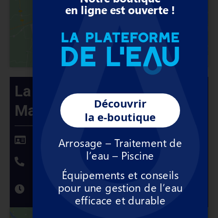
et activer ce contenu
en ligne est ouverte !
La Plateforme de l'Eau
Découvrir
Manosque (04)
la e-boutique
Les Naves Sud 04100 Manosque
Arrosage – Traitement de
l’eau – Piscine
04 92 72 07 65
Équipements et conseils
De 8h00 à 12h00 et de 13h30 à 17h00 du
pour une gestion de l’eau
lundi au vendredi.
efficace et durable