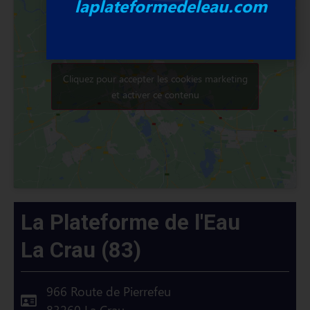
laplateformedeleau.com
Cliquez pour accepter les cookies marketing
et activer ce contenu
La Plateforme de l'Eau
La Crau (83)
966 Route de Pierrefeu
83260 La Crau