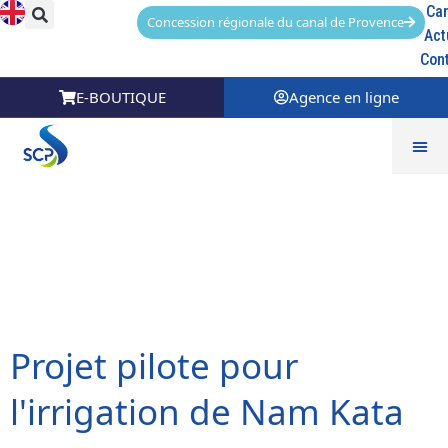
Car
Concession régionale du canal de Provence
Act
Con
E-BOUTIQUE
Agence en ligne
Catégorie Référence :
Une société
d'ingenierie
Projet pilote pour
l'irrigation de Nam Kata