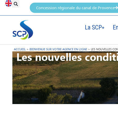
Concession régionale du canal de Provence
La SCP
E
ACCUEIL
>
BIENVENUE SUR VOTRE AGENCE EN LIGNE
>
LES NOUVELLES CO
Les nouvelles condit