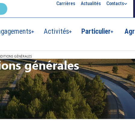
Carrières
Actualités
Contacts
ngagements
Activités
Particulier
Agr
NDITIONS GÉNÉRALES
ions générales