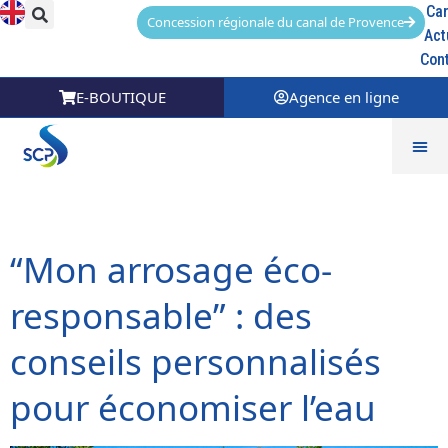
Car
Concession régionale du canal de Provence
Act
Con
E-BOUTIQUE
Agence en ligne
Catégorie :
Innovation
“Mon arrosage éco-
responsable” : des
conseils personnalisés
pour économiser l’eau