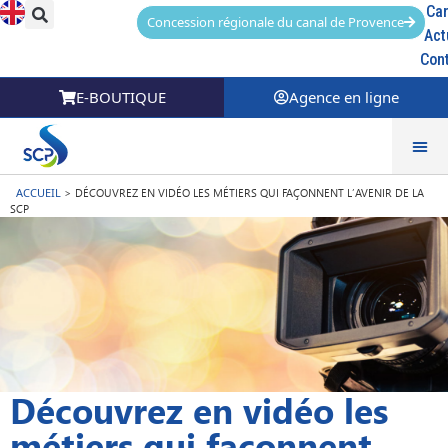
Car
Concession régionale du canal de Provence
Act
Con
E-BOUTIQUE
Agence en ligne
ACCUEIL
>
DÉCOUVREZ EN VIDÉO LES MÉTIERS QUI FAÇONNENT L’AVENIR DE LA
SCP
Découvrez en vidéo les
métiers qui façonnent