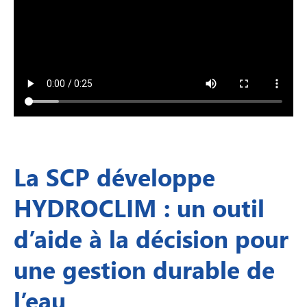
La SCP développe
HYDROCLIM : un outil
d’aide à la décision pour
une gestion durable de
l’eau