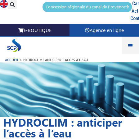
Car
Concession régionale du canal de Provence
Act
Con
E-BOUTIQUE
Agence en ligne
ACCUEIL
>
HYDROCLIM : ANTICIPER L’ACCÈS À L’EAU
HYDROCLIM : anticiper
l’accès à l’eau