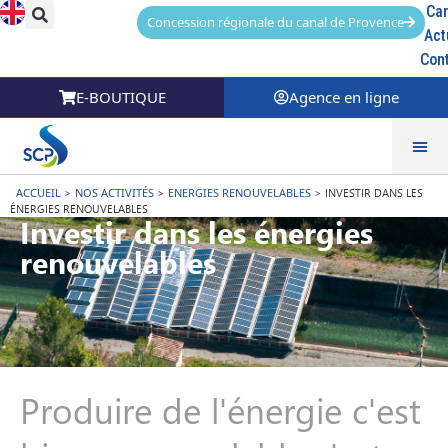
Car
Concession régionale du canal de Provence
Act
Con
E-BOUTIQUE
Agence en ligne
ACCUEIL
>
NOS ACTIVITÉS
>
ENERGIES RENOUVELABLES
>
INVESTIR DANS LES
ÉNERGIES RENOUVELABLES
Investir dans les énergies
renouvelables
Produire de l'énergie c'est