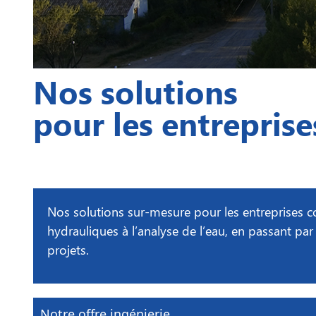
Nos solutions
pour les entreprise
Nos solutions sur-mesure pour les entreprises co
hydrauliques à l’analyse de l’eau, en passant pa
projets.
Notre offre ingénierie