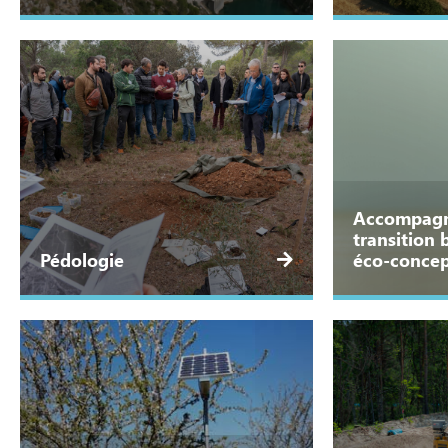
Accompag
transition 
Pédologie
éco-concep