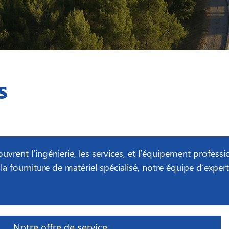
s
uvrent l’ingénierie, les services, et l’équipement profes
r la fourniture de matériel spécialisé, notre équipe d’ex
Notre offre de service