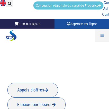
Car
Concession régionale du canal de Provence
Act
Con
E-BOUTIQUE
Agence en ligne
Bras de la plaine 1
Appels d'offres
Espace fournisseur