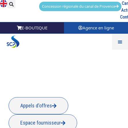
Car
Concession régionale du canal de Provence
Act
Con
E-BOUTIQUE
Agence en ligne
Eguilles
Appels d'offres
Espace fournisseur