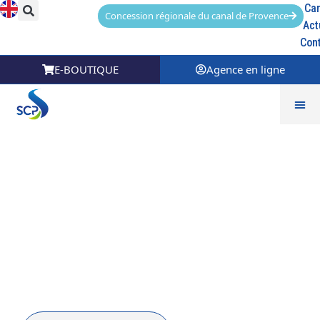
Car
Concession régionale du canal de Provence
Act
Con
E-BOUTIQUE
Agence en ligne
La déclaration de
performance extra-
financière 2022