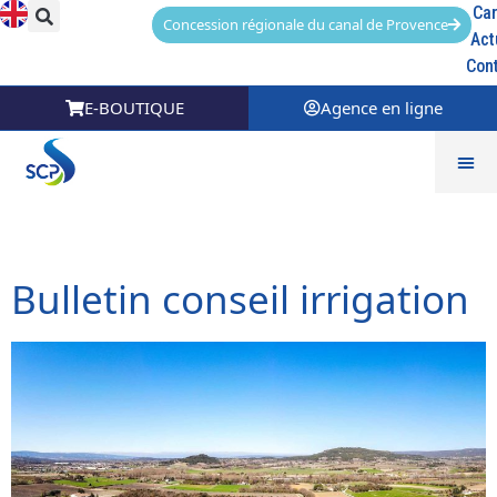
Car
Concession régionale du canal de Provence
Act
Con
E-BOUTIQUE
Agence en ligne
Catégorie :
Formulaire
Bulletin conseil irrigation