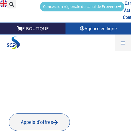
Car
Concession régionale du canal de Provence
Act
Con
E-BOUTIQUE
Agence en ligne
Catégorie :
Espace
presse-2018
Appels d'offres