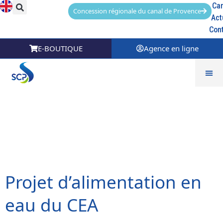
Car
Concession régionale du canal de Provence
Act
Con
E-BOUTIQUE
Agence en ligne
Catégorie Référence :
Infrastructure
hydraulique
Projet d’alimentation en
eau du CEA