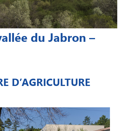
vallée du Jabron –
E D’AGRICULTURE