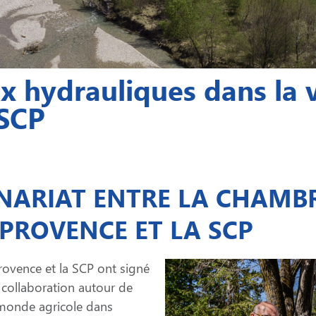
x hydrauliques dans la 
 SCP
NARIAT ENTRE LA CHAMBR
-PROVENCE ET LA SCP
ovence et la SCP ont signé
r collaboration autour de
 monde agricole dans