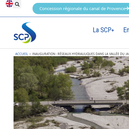
Concession régionale du canal de Provence
La SCP
E
ACCUEIL
>
INAUGURATION : RÉSEAUX HYDRAULIQUES DANS LA VALLÉE DU JA