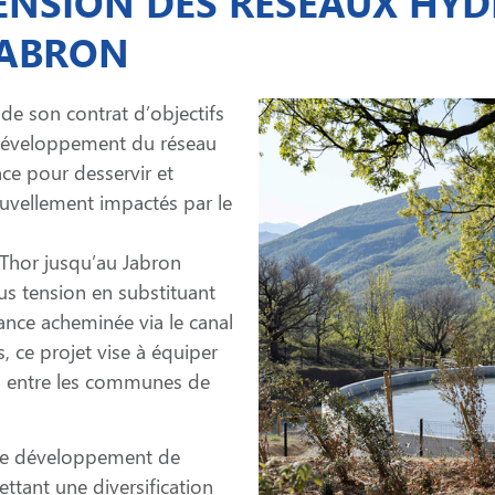
ENSION DES RÉSEAUX HY
JABRON
de son contrat d’objectifs
 développement du réseau
ce pour desservir et
nouvellement impactés par le
 Thor jusqu’au Jabron
us tension en substituant
ance acheminée via le canal
 ce projet vise à équiper
is entre les communes de
 le développement de
ettant une diversification