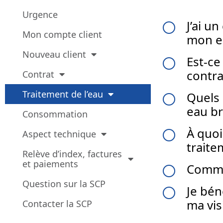
Urgence
J’ai u
f
Mon compte client
mon e
Nouveau client
Est-ce
f
contra
Contrat
Traitement de l’eau
Quels 
f
eau b
Consommation
À quoi
Aspect technique
f
traite
Relève d’index, factures
et paiements
Commen
f
Question sur la SCP
Je bén
f
ma vis
Contacter la SCP